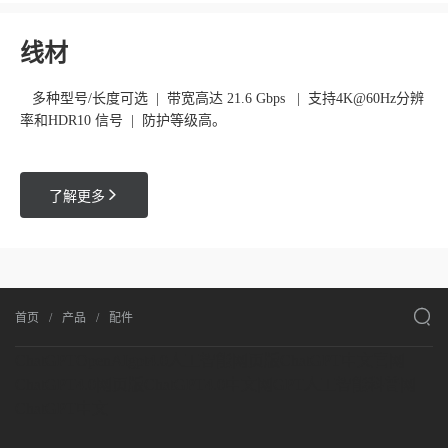
线材
多种型号/长度可选 | 带宽高达 21.6 Gbps | 支持4K@60Hz分辨
率和HDR10 信号 | 防护等级高。

了解更多

首页
产品
配件
ChatGPT
OpenAI
gpt4.0人工智能网页版
ChatGPT中文官网
ChatGPT4.0网页版
ChatGPT4.0中文网
GPT人工智能科普网
ChatGPT中文